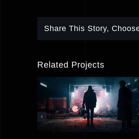
Share This Story, Choose
Related Projects
Crazyplay new music
vent
video