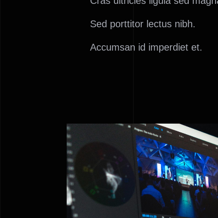
Cras ultricies ligula sed magn
Sed porttitor lectus nibh.
Accumsan id imperdiet et.