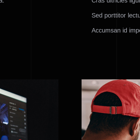
a.
Cras ultricies li
Sed porttitor lect
Accumsan id impe