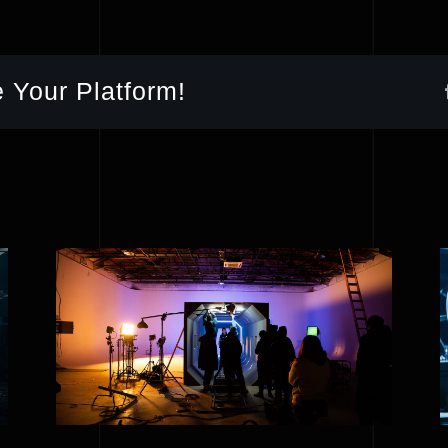
 Your Platform!
Reflex Victory short
film editing