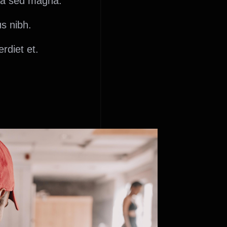
gula sed magna.
us nibh.
rdiet et.