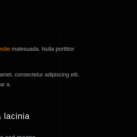
estie
malesuada. Nulla porttitor
met, consectetur adipiscing elit.
ar a.
lacinia